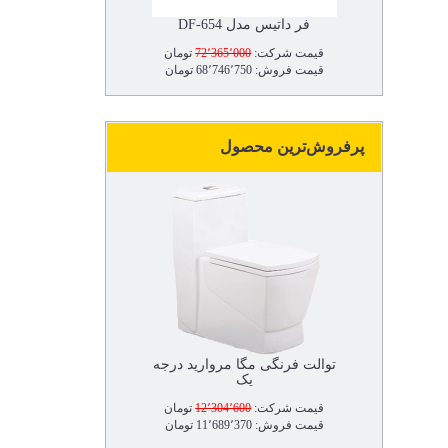
فر داتیس مدل DF-654
قیمت شرکت:
72٬365٬000
تومان
قیمت فروش: 68٬746٬750 تومان
پرفروش‌ترین محصول
توالت فرنگی مگا مروارید درجه
یک
قیمت شرکت:
12٬304٬600
تومان
قیمت فروش: 11٬689٬370 تومان