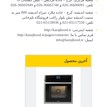
شعبه مرکزی: کرج – جاده فردیس – نبش گلستان 30
تلفن: 36600091-026 و 36602740-026 و 36605949-026
شعبه اندیشه: کرج – جاده ملارد سراه اندیشه 800 متر به
سمت اندیشه نبش بلوار راغب فروشگاه تلم‌خانی
تلفن: 65117550-021 و 65118936-021
شعبه اینترنتی: http://karajhood.ir
فرم تماس با ما: http://karajhood.ir/pages/contactus
ایمیل: info@karajhood.ir
آخرین محصول