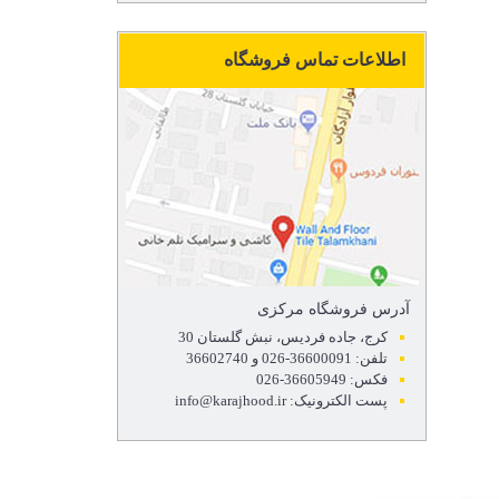
اطلاعات تماس فروشگاه
آدرس فروشگاه مرکزی
کرج، جاده فردیس، نبش گلستان 30
تلفن: 36600091-026 و 36602740
فکس: 36605949-026
پست الکترونیک: info@karajhood.ir