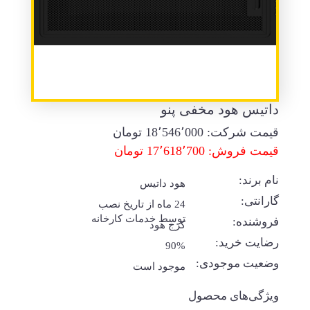
داتیس هود مخفی پنو
قیمت شرکت:
18٬546٬000
تومان
قیمت فروش: 17٬618٬700 تومان
نام برند:
هود داتیس
گارانتی:
24 ماه از تاریخ نصب
توسط خدمات کارخانه
فروشنده:
کرج هود
رضایت خرید:
90%
وضعیت موجودی:
موجود است
ویژگی‌های محصول