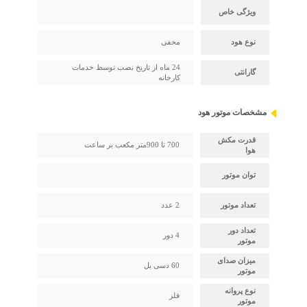
ویژگی خاص
نوع هود
مخفی
24 ماه از تاریخ نصب توسط خدمات
گارانتی
کارخانه
مشخصات موتور هود
قدرت مکش
700 تا 900متر مکعب بر ساعت
هوا
توان موتور
تعداد موتور
2 عدد
تعداد دور
4 دور
موتور
میزان صدای
60 دسی بل
موتور
نوع پروانه
فلز
موتور