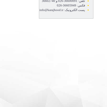
تلفن: 36600091-026 و 36602740
فکس: 36605949-026
پست الکترونیک: info@karajhood.ir