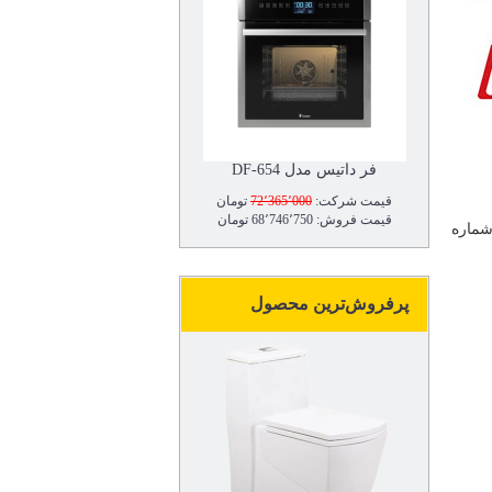
فر داتیس مدل DF-654
قیمت شرکت:
72٬365٬000
تومان
قیمت فروش: 68٬746٬750 تومان
شماره
پرفروش‌ترین محصول