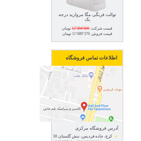
توالت فرنگی مگا مروارید درجه
یک
قیمت شرکت:
12٬304٬600
تومان
قیمت فروش: 11٬689٬370 تومان
اطلاعات تماس فروشگاه
آدرس فروشگاه مرکزی
کرج، جاده فردیس، نبش گلستان 30