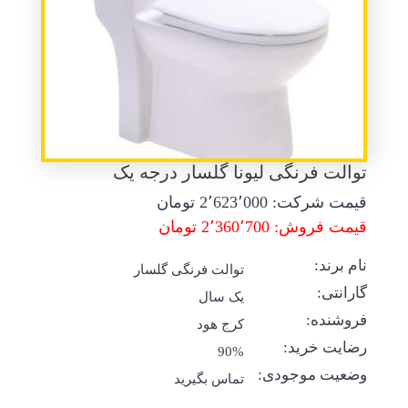
توالت فرنگی لیونا گلسار درجه یک
قیمت شرکت:
2٬623٬000
تومان
قیمت فروش: 2٬360٬700 تومان
نام برند:
توالت فرنگی گلسار
گارانتی:
یک سال
فروشنده:
کرج هود
رضایت خرید:
90%
وضعیت موجودی:
تماس بگیرید