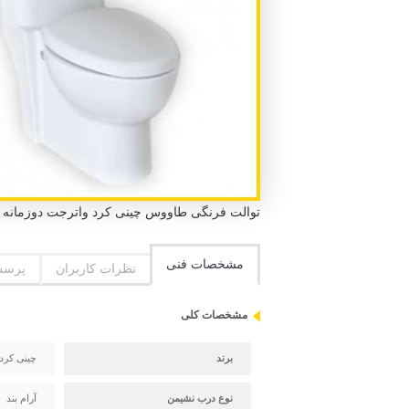
توالت فرنگی طاووس چینی کرد واترجت دوزمانه دارای درب آرام بند آکس29.5مصرف آب 8 لیترو تخلی
مشخصات فنی
نظرات کاربران
پرسش
مشخصات کلی
برند
چینی کرد
نوع درب نشیمن
آرام بند