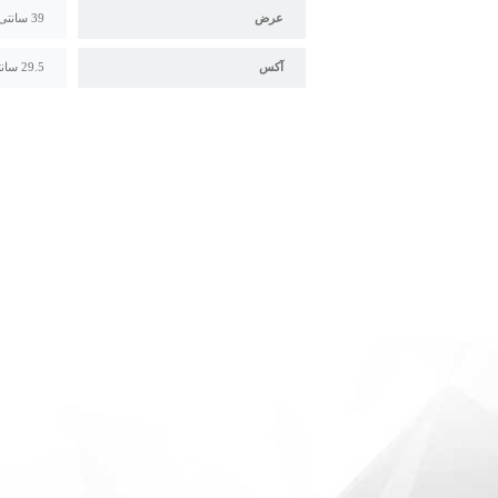
عرض
39 سانتی متر
آکس
29.5 سانتی متر