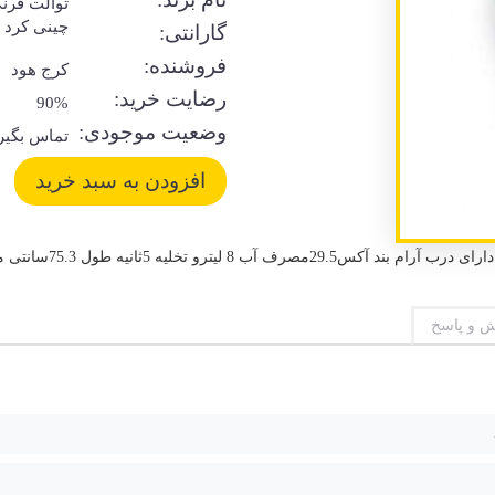
توالت فرن
چینی کرد
گارانتی:
فروشنده:
کرج هود
رضایت خرید:
90%
وضعیت موجودی:
تماس بگیر
ه 5ثانیه طول 75.3سانتی متر و عرض 39سانتی متر
 و پاسخ