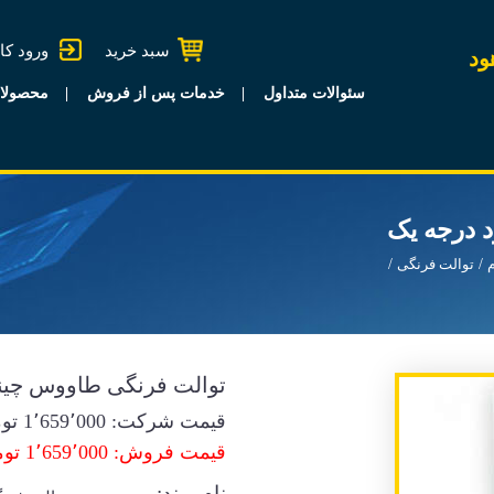
سبد خرید
ورود کا
ود
سئوالات متداول
خدمات پس از فروش
محصولا
 درجه یک
توالت فرنگی
توالت فرنگی طاووس چین
قیمت شرکت:
1٬659٬000
توم
قیمت فروش: 1٬659٬000 تومان
نام برند: