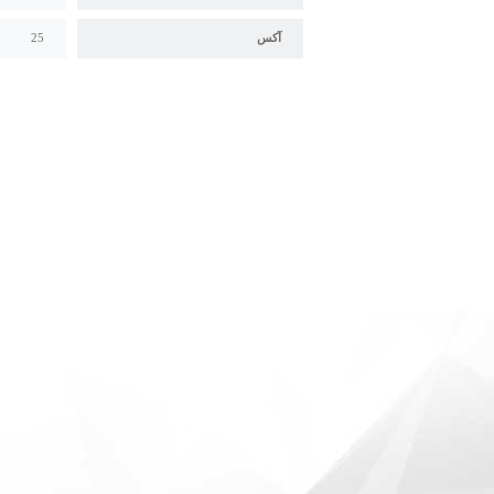
آکس
25