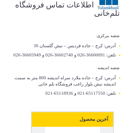
اطلاعات تماس فروشگاه
تلم‌خانی
شعبه مرکزی:
آدرس: کرج – جاده فردیس – نبش گلستان 30
تلفن: 36600091-026 و 36602740-026 و 36605949-026
شعبه اندیشه:
آدرس: کرج – جاده ملارد سراه اندیشه 800 متر به سمت
اندیشه نبش بلوار راغب فروشگاه تلم خانی
تلفن: 65117550-021 و 65118936-021
آخرین محصول