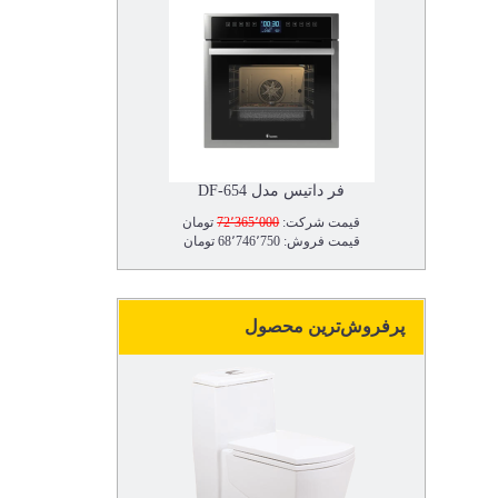
فر داتیس مدل DF-654
قیمت شرکت:
72٬365٬000
تومان
قیمت فروش: 68٬746٬750 تومان
پرفروش‌ترین محصول