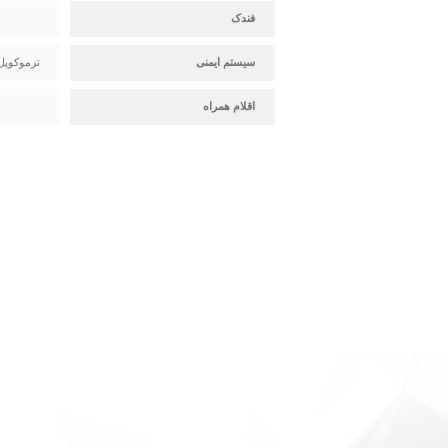
فندک
سیستم ایمنی
ترموکوپل tra rapid
اقلام همراه