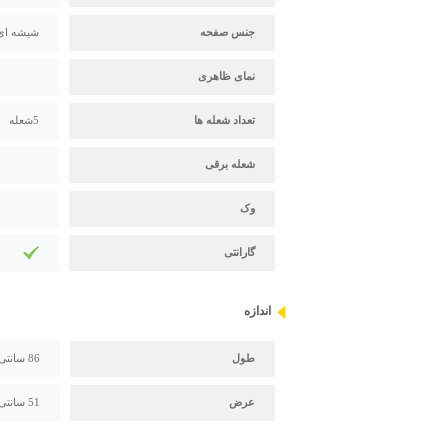
جنس صفحه
شیشه ای
نمای ظاهری
تعداد شعله ها
5شعله
شعله برقی
وک
گارانتی
اندازه
طول
86 سانتی متر
عرض
51 سانتی متر