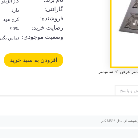
گاز الزینو
گارانتی:
دارد
فروشنده:
کرج هود
رضایت خرید:
90%
وضعیت موجودی:
تماس بگیر
 و پاسخ
یشه ای مدل M593 کنار