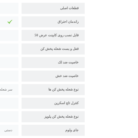
قطعات اصلی
راندمان احتراق
قابل نصب روی کابینت عرض 50
قفل و بست شعله پخش کن
خاصیت ضد لک
خاصیت ضد خش
نوع شعله پخش کن ها
سر شعله 
کنترل تاچ اسکرین
نوع شعله پخش کن پلوپز
جای ولوم
دستی