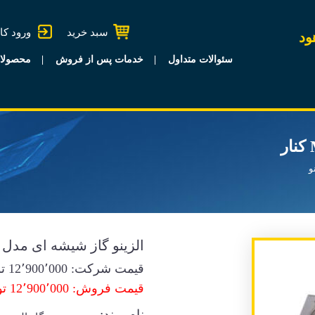
سبد خرید
ورود کا
ود
سئوالات متداول
خدمات پس از فروش
محصولا
و
الزینو گاز شیشه ای مدل M593 کنار
قیمت شرکت:
12٬900٬000
تو
قیمت فروش: 12٬900٬000 تومان
نام برند: