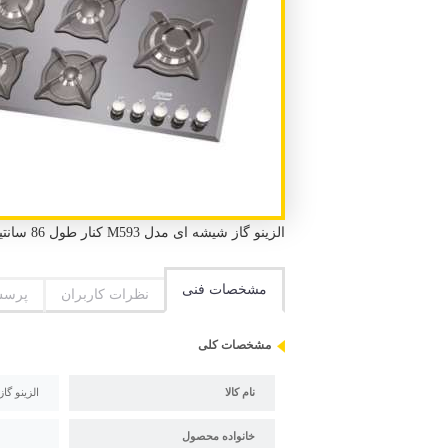
الزینو گاز شیشه ای مدل M593 کنار طول 86 سانتیمتر عرض 51 سانتیمتر
مشخصات فنی
نظرات کاربران
پرسش
مشخصات کلی
نام کالا
الزینو گاز ش
خانواده محصول