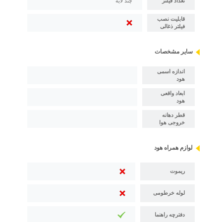
تعداد فیلتر
چند لایه
قابلیت نصب
فیلتر ذغالی
سایر مشخصات
اندازه اسمی
هود
ابعاد واقعی
هود
قطر دهانه
خروجی هوا
لوازم همراه هود
ریموت
لوله خرطومی
دفترچه راهنما