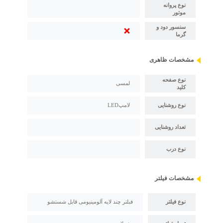
نوع پروانه
موتور
سنسور دود و
گرما
مشخصات ظاهری
نوع صفحه
لمسی
کلید
نوع روشنایی
لامپLED
تعداد روشنایی
نوع درب
مشخصات فیلتر
نوع فیلتر
فبلتر چند لایه آلومینیومی قابل شستشو