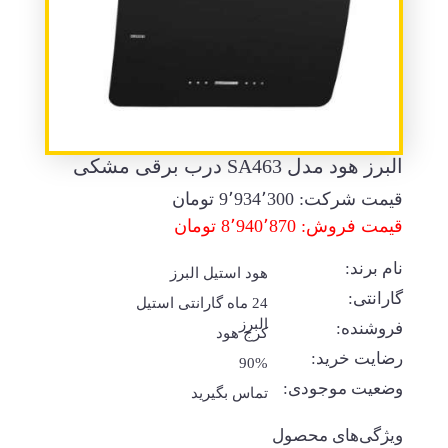
البرز هود مدل SA463 درب برقی مشکی
قیمت شرکت:
9٬934٬300
تومان
قیمت فروش: 8٬940٬870 تومان
نام برند:
هود استیل البرز
گارانتی:
24 ماه گارانتی استیل
البرز
فروشنده:
کرج هود
رضایت خرید:
90%
وضعیت موجودی:
تماس بگیرید
ویژگی‌های محصول