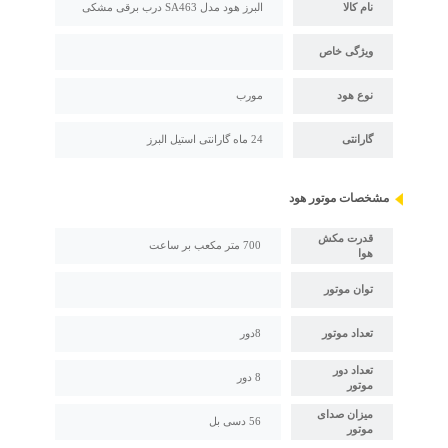
نام کالا
البرز هود مدل SA463 درب برقی مشکی
ویژگی خاص
نوع هود
مورب
گارانتی
24 ماه گارانتی استیل البرز
مشخصات موتور هود
قدرت مکش
700 متر مکعب بر ساعت
هوا
توان موتور
تعداد موتور
8دور
تعداد دور
8 دور
موتور
میزان صدای
56 دسی بل
موتور