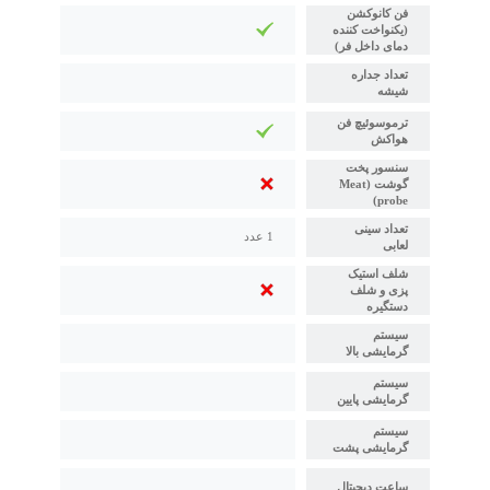
فن کانوکشن
(یکنواخت کننده
دمای داخل فر)
تعداد جداره
شیشه
ترموسوئیچ فن
هواکش
سنسور پخت
گوشت (Meat
probe)
تعداد سینی
1 عدد
لعابی
شلف استیک
پزی و شلف
دستگیره
سیستم
گرمایشی بالا
سیستم
گرمایشی پایین
سیستم
گرمایشی پشت
ساعت دیجیتال