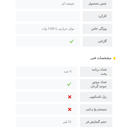
جنس محصول
شیشه ای
کارکرد
ویژگی خاص
توان حرارتی تا 1500 وات
گارانتی
مشخصات فنی
تعداد برنامه
9 عدد
پخت
تعداد موتور
جوجه گردان
ریل تلسکوپی
سیستم یخ زدایی
حجم گنجایش فر
32 لیتر