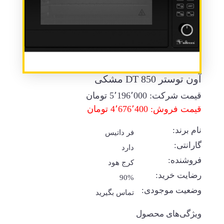
آون توستر DT 850 مشکی
قیمت شرکت:
5٬196٬000
تومان
قیمت فروش: 4٬676٬400 تومان
نام برند:
فر داتیس
گارانتی:
دارد
فروشنده:
کرج هود
رضایت خرید:
90%
وضعیت موجودی:
تماس بگیرید
ویژگی‌های محصول