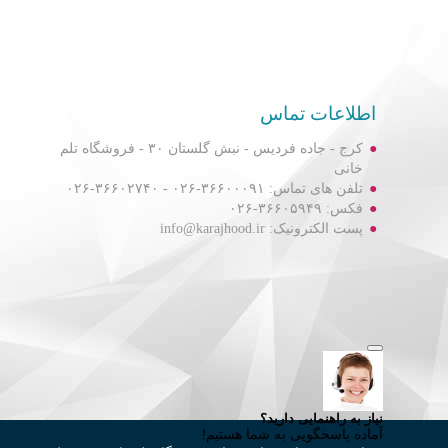
اطلاعات تماس
کرج - جاده فردیس - نبش گلستان ۳۰ - فروشگاه تلم
خانی
تلفن های تماس: ۳۶۶۰۰۰۹۱-۰۲۶ - ۳۶۶۰۲۷۴۰-۰۲۶
فکس: ۳۶۶۰۵۹۴۹-۰۲۶
پست الکترونیک: info@karajhood.ir