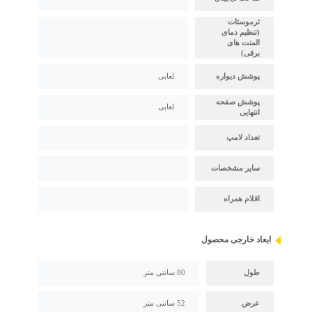
ترموستات
(تنظیم دمای
المنت های
برقی)
پوشش دیواره
لعابی
پوشش صفحه
لعابی
انتهایی
تعداد لامپ
سایر مشخصات
اقلام همراه
ابعاد خارجی محصول
طول
80 سانتی متر
عرض
52 سانتی متر