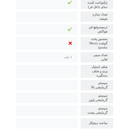
(یکنواخت کننده
دمای داخل فر)
تعداد جداره
شیشه
ترموسوئیچ فن
هواکش
سنسور پخت
گوشت (Meat
probe)
تعداد سینی
1 عدد
لعابی
شلف استیک
پزی و شلف
دستگیره
سیستم
گرمایشی بالا
سیستم
گرمایشی پایین
سیستم
گرمایشی پشت
ساعت دیجیتال