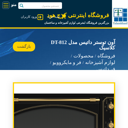
فروشگاه اینترنتی کرج هود
سبد خرید
ورود کاربران
بزرگترین فروشگاه اینترنتی لوازم آشپزخانه و ساختمان
آون توستر داتیس مدل DT-812
بازگشت
کلاسیک
فروشگاه
محصولات
لوازم آشپزخانه
فر و مایکروویو
فر داتیس