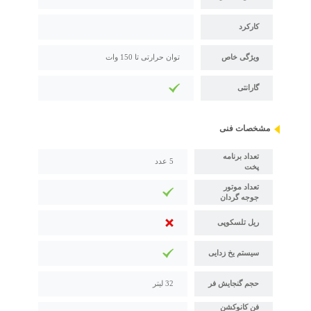
کارکرد
ویژگی خاص
توان حرارتی تا 150 وات
گارانتی
مشخصات فنی
تعداد برنامه
5 عدد
پخت
تعداد موتور
جوجه گردان
ریل تلسکوپی
سیستم یخ زدایی
حجم گنجایش فر
32 لیتر
فن کانوکشن