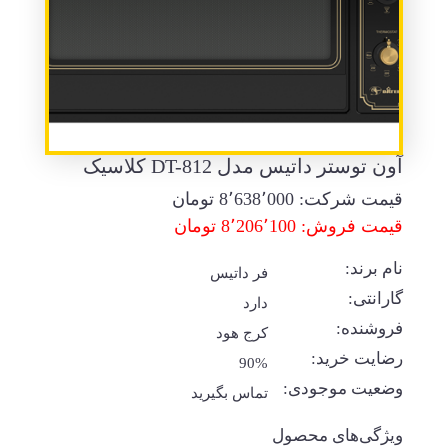
آون توستر داتیس مدل DT-812 کلاسیک
قیمت شرکت:
8٬638٬000
تومان
قیمت فروش: 8٬206٬100 تومان
نام برند:
فر داتیس
گارانتی:
دارد
فروشنده:
کرج هود
رضایت خرید:
90%
وضعیت موجودی:
تماس بگیرید
ویژگی‌های محصول